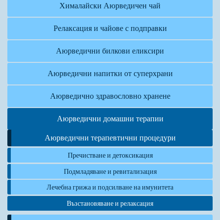
Хималайски Аюрведичен чай
Релаксация и чайове с подправки
Аюрведични билкови еликсири
Аюрведични напитки от суперхрани
Аюрведично здравословно хранене
Аюрведични домашни терапии
Аюрведични терапевтични процедури
Пречистване и детоксикация
Подмладяване и ревитализация
Лечебна грижа и подсилване на имунитета
Възстановяване и релаксация