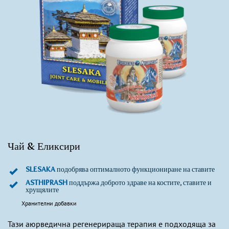
Чай & Еликсири
SLESAKA
подобрява оптималното функциониране на ставите
ASTHIPRASH
поддържа доброто здраве на костите, ставите и
хрущялите
Хранителни добавки
Тази aюрведична регенерираща терапия е подходяща за