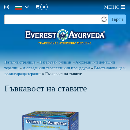
0
МЕНЮ
Форма
Премини
Търси
към
за
основното
търсене
съдържание
Вие
Начална страница
»
Пазарувай онлайн
»
Аюрведични домашни
терапии
»
Аюрведични терапевтични процедури
»
Възстановяваща и
сте
релаксираща терапия
»
Гъвкавост на ставите
тук
Гъвкавост на ставите