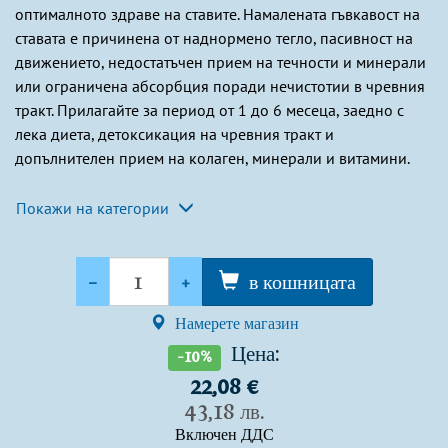
оптималното здраве на ставите. Намалената гъвкавост на
ставата е причинена от наднормено тегло, пасивност на
движението, недостатъчен прием на течности и минерали
или ограничена абсорбция поради нечистотии в чревния
тракт. Прилагайте за период от 1 до 6 месеца, заедно с
лека диета, детоксикация на чревния тракт и
допълнителен прием на колаген, минерали и витамини.
Покажи на категории
Количество
-
+
в кошницата
Намерете магазин
Цена:
-10%
22,08 €
43,18 лв.
Включен ДДС