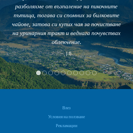
разболяхме от възпаление на пикочните
пътища, тогава си спомних за билковите
чайове, затова си купих чая за почистване
на уринарния тракт и веднага почувствах
облекчение.
J.B.
Влез
Условия на ползване
Рекламации