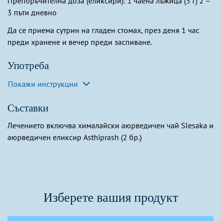
Препоръчителна доза (еликсири): 1 чаена лъжица (5 г) 2 –
3 пъти дневно
Да се приема сутрин на гладен стомах, през деня 1 час
преди хранене и вечер преди заспиване.
Употреба
Покажи инструкции
Съставки
Лечението включва xималайски aюрведичен чай Slesaka и
aюрведичен еликсир Asthiprash (2 бр.)
Изберете вашия продукт