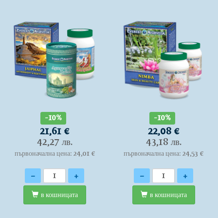
-10%
-10%
21,61 €
22,08 €
42,27 лв.
43,18 лв.
първоначална цена: 24,01 €
първоначална цена: 24,53 €
Количество
Количество
-
+
-
+
в кошницата
в кошницата