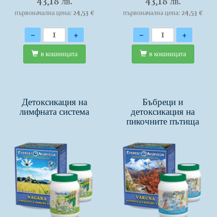
43,18 лв.
43,18 лв.
първоначална цена: 24,53 €
първоначална цена: 24,53 €
Количество
Количество
-
+
-
+
в кошницата
в кошницата
Детоксикация на
Бъбреци и
лимфната система
детоксикация на
пикочните пътища