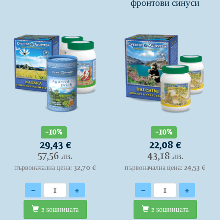
фронтови синуси
-10%
-10%
29,43 €
22,08 €
57,56 лв.
43,18 лв.
първоначална цена: 32,70 €
първоначална цена: 24,53 €
Количество
Количество
-
+
-
+
в кошницата
в кошницата