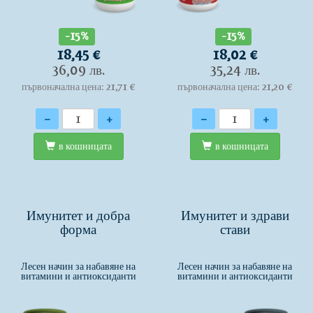
-15%
-15%
18,45 €
18,02 €
36,09 лв.
35,24 лв.
първоначална цена: 21,71 €
първоначална цена: 21,20 €
Количество
Количество
-
+
-
+
в кошницата
в кошницата
Имунитет и добра
Имунитет и здрави
форма
стави
Лесен начин за набавяне на
Лесен начин за набавяне на
витамини и антиоксиданти
витамини и антиоксиданти