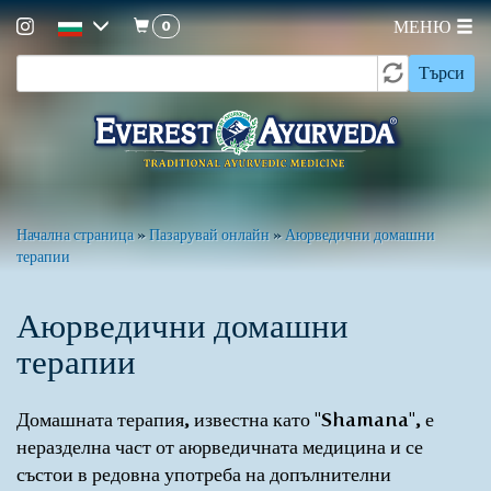
0
МЕНЮ
Форма
Премини
Търси
към
за
основното
търсене
съдържание
Вие
Начална страница
»
Пазарувай онлайн
»
Аюрведични домашни
терапии
сте
тук
Аюрведични домашни
терапии
Домашната терапия, известна като "Shamana", е
неразделна част от аюрведичната медицина и се
състои в редовна употреба на допълнителни