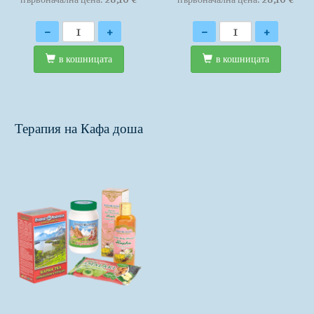
Количество
Количество
-
+
-
+
в кошницата
в кошницата
Терапия на Кафа доша