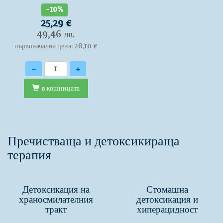
-10%
25,29 €
49,46 лв.
първоначална цена: 28,10 €
Количество
-
+
в кошницата
Пречистваща и детоксикираща
терапия
Детоксикация на
Стомашна
храносмилателния
детоксикация и
тракт
хиперацидност