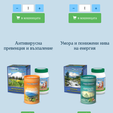
Количество
Количество
-
+
-
+
в кошницата
в кошницата
Антивирусна
Умора и понижени нива
превенция и възпаление
на енергия