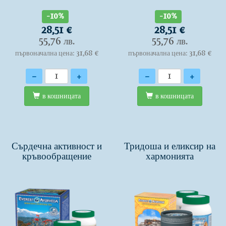
-10%
-10%
28,51 €
28,51 €
55,76 лв.
55,76 лв.
първоначална цена: 31,68 €
първоначална цена: 31,68 €
Количество
Количество
-
+
-
+
в кошницата
в кошницата
Сърдечна активност и
Тридоша и еликсир на
кръвообращение
хармонията