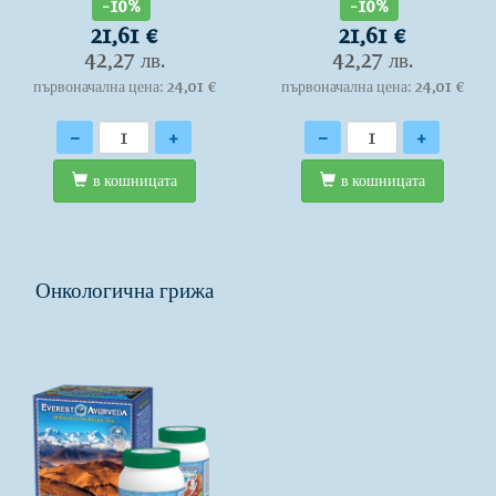
-10%
-10%
21,61 €
21,61 €
42,27 лв.
42,27 лв.
първоначална цена: 24,01 €
първоначална цена: 24,01 €
Количество
Количество
-
+
-
+
в кошницата
в кошницата
Онкологична грижа