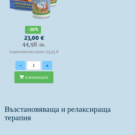
-10%
23,00 €
44,98 лв.
първоначална цена: 25,55 €
Количество
-
+
в кошницата
Възстановяваща и релаксираща
терапия