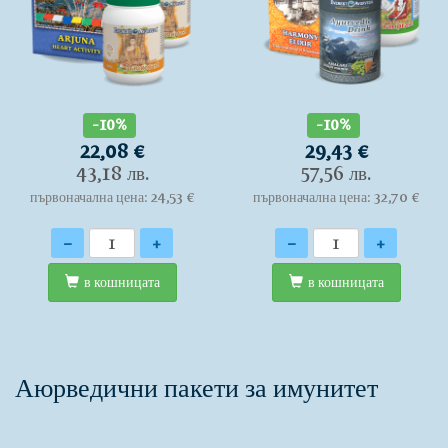
-10%
-10%
22,08 €
29,43 €
43,18 лв.
57,56 лв.
първоначална цена: 24,53 €
първоначална цена: 32,70 €
Количество
Количество
-
+
-
+
в кошницата
в кошницата
Аюрведични пакети за имунитет