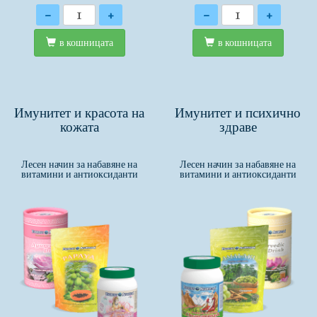
Количество
Количество
-
+
-
+
в кошницата
в кошницата
Имунитет и красота на
Имунитет и психично
кожата
здраве
Лесен начин за набавяне на
Лесен начин за набавяне на
витамини и антиоксиданти
витамини и антиоксиданти