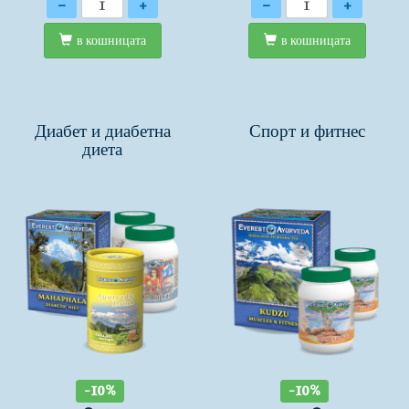
Количество
Количество
-
+
-
+
в кошницата
в кошницата
Диабет и диабетна
Спорт и фитнес
диета
-10%
-10%