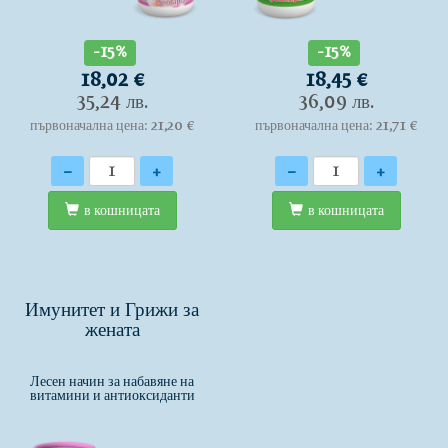
-15%
-15%
18,02 €
18,45 €
35,24 лв.
36,09 лв.
първоначална цена: 21,20 €
първоначална цена: 21,71 €
Количество
Количество
-
+
-
+
в кошницата
в кошницата
Имунитет и Грижи за
жената
Лесен начин за набавяне на
витамини и антиоксиданти