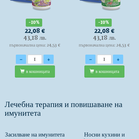
-10%
-10%
22,08 €
22,08 €
43,18 лв.
43,18 лв.
първоначална цена: 24,53 €
първоначална цена: 24,53 €
Количество
Количество
-
+
-
+
в кошницата
в кошницата
Лечебна терапия и повишаване на
имунитета
Засилване на имунитета
Носни кухини и