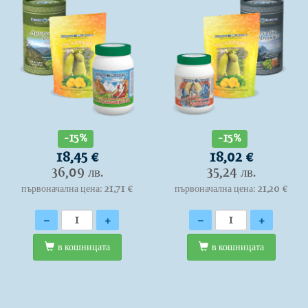
-15%
-15%
18,45 €
18,02 €
36,09 лв.
35,24 лв.
първоначална цена: 21,71 €
първоначална цена: 21,20 €
Количество
Количество
-
+
-
+
в кошницата
в кошницата