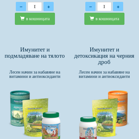
Количество
Количество
-
+
-
+
в кошницата
в кошницата
Имунитет и
Имунитет и
подмладяване на тялото
детоксикация на черния
дроб
Лесен начин за набавяне на
Лесен начин за набавяне на
витамини и антиоксиданти
витамини и антиоксиданти