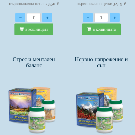
първоначална цена: 23,50 €
първоначална цена: 32,19 €
Количество
Количество
-
+
-
+
в кошницата
в кошницата
Стрес и ментален
Нервно напрежение и
баланс
сън