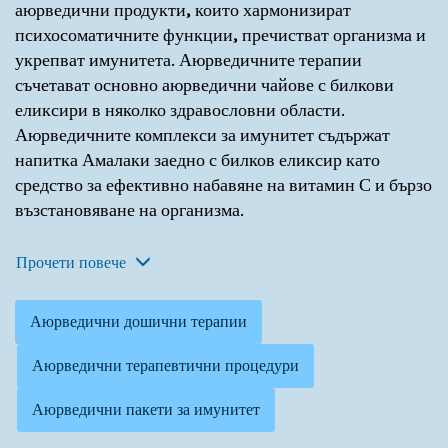
аюрведични продукти, които хармонизират
психосоматичните функции, пречистват организма и
укрепват имунитета. Аюрведичните терапии
съчетават основно аюрведични чайове с билкови
еликсири в няколко здравословни области.
Аюрведичните комплекси за имунитет съдържат
напитка Амалаки заедно с билков еликсир като
средство за ефективно набавяне на витамин С и бързо
възстановяване на организма.
Прочети повече
Аюрведични дошични терапии
Аюрведични терапевтични процедури
Аюрведични пакети за имунитет