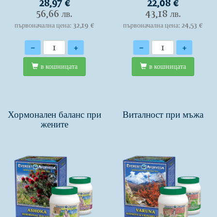
28,97 €
22,08 €
56,66 лв.
43,18 лв.
първоначална цена: 32,19 €
първоначална цена: 24,53 €
Количество
Количество
-
+
-
+
в кошницата
в кошницата
Хормонален баланс при
Виталност при мъжа
жените