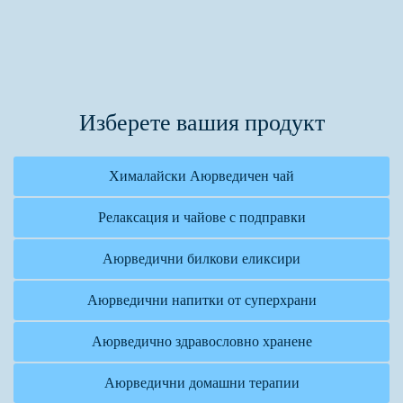
Изберете вашия продукт
Хималайски Аюрведичен чай
Релаксация и чайове с подправки
Аюрведични билкови еликсири
Аюрведични напитки от суперхрани
Аюрведично здравословно хранене
Аюрведични домашни терапии