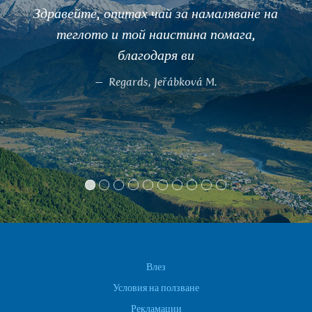
Здравейте, опитах чай за намаляване на
теглото и той наистина помага,
благодаря ви
Regards, Jeřábková M.
Влез
Условия на ползване
Рекламации