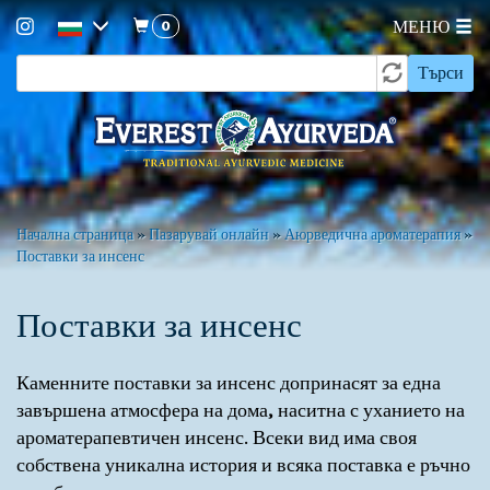
0
МЕНЮ
Форма
Премини
Търси
към
за
основното
търсене
съдържание
Вие
Начална страница
»
Пазарувай онлайн
»
Аюрведична ароматерапия
»
Поставки за инсенс
сте
тук
Поставки за инсенс
Каменните поставки за инсенс допринасят за една
завършена атмосфера на дома, наситна с уханието на
ароматерапевтичен инсенс. Всеки вид има своя
собствена уникална история и всяка поставка е ръчно