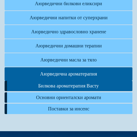
Аюрведични билкови еликсири
Аюрведични напитки от суперхрани
Аюрведично здравословно хранене
Аюрведични домашни терапии
Аюрведични масла за тяло
Аюрведична ароматерапия
Билкова ароматерапия Васту
Основни ориенталски аромати
Поставки за инсенс