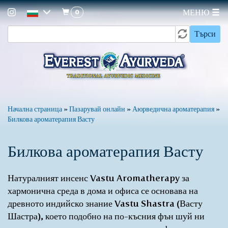
0
МЕНЮ
Форма
Премини
Търси
към
за
основното
търсене
съдържание
Вие
Начална страница
»
Пазарувай онлайн
»
Аюрведична ароматерапия
»
Билкова ароматерапия Васту
сте
тук
Билкова ароматерапия Васту
Натуралният инсенс Vastu Aromatherapy за
хармонична среда в дома и офиса се основава на
древното индийско знание Vastu Shastra (Васту
Шастра), което подобно на по-късния фън шуй ни