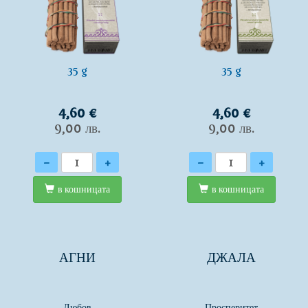
35 g
35 g
4,60 €
4,60 €
9,00 лв.
9,00 лв.
Количество
Количество
-
+
-
+
в кошницата
в кошницата
АГНИ
ДЖАЛА
Любов
Просперитет