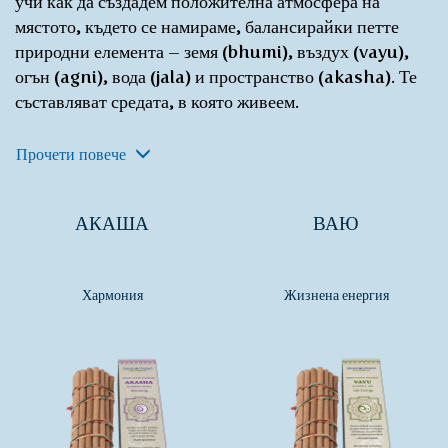
учи как да създадем положителна атмосфера на
мястото, където се намираме, балансирайки петте
природни елемента – земя (bhumi), въздух (vayu),
огън (agni), вода (jala) и пространство (akasha). Те
съставляват средата, в която живеем.
Прочети повече
АКАША
ВАЮ
Хармония
Жизнена енергия