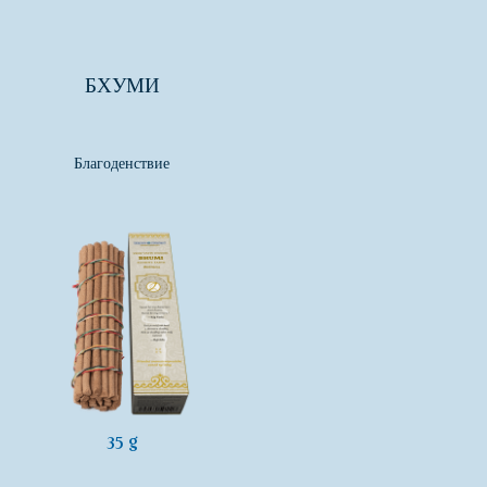
БХУМИ
Благоденствие
35 g