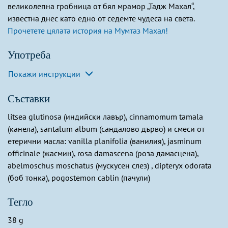
великолепна гробница от бял мрамор „Тадж Махал“,
известна днес като едно от седемте чудеса на света.
Прочетете цялата история на Мумтаз Махал!
Употреба
Покажи инструкции
Съставки
litsea glutinosa (индийски лавър), cinnamomum tamala
(канела), santalum album (сандалово дърво) и смеси от
етерични масла: vanilla planifolia (ванилия), jasminum
officinale (жасмин), rosa damascena (роза дамасцена),
abelmoschus moschatus (мускусен слез) , dipteryx odorata
(боб тонка), pogostemon cablin (пачули)
Тегло
38 g