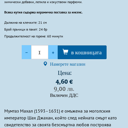
химически добавки, лепила и изкуствени парфюми.
Всяка кутия съдържа керамична поставка за инсенс.
Дължина на клечките: 21 см
Брой пръчици в пакет: 24 бр
Продължителност на горене: 60 минути
Количество
-
+
в кошницата
Намерете магазин
Цена:
4,60 €
9,00 лв.
Включен ДДС
Мумтаз Махал (1593–1631) е омъжена за моголския
император Шах Джахан, който след нейната смърт като
свидетелство за своята безсмъртна любов построява