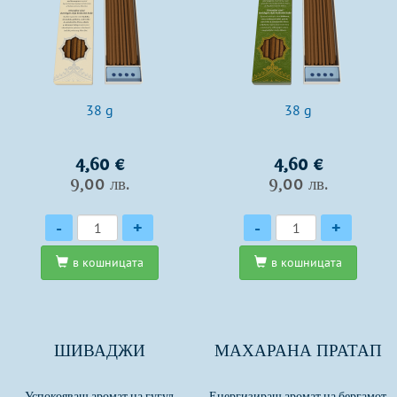
38 g
38 g
4,60 €
4,60 €
9,00 лв.
9,00 лв.
Количество
Количество
-
+
-
+
в кошницата
в кошницата
ШИВАДЖИ
МАХАРАНА ПРАТАП
Успокояващ аромат на гугул
Енергизиращ аромат на бергамот