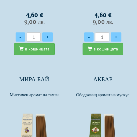
4,60 €
4,60 €
9,00 лв.
9,00 лв.
Количество
Количество
-
+
-
+
в кошницата
в кошницата
МИРА БАЙ
АКБАР
Мистичен аромат на тамян
Ободряващ аромат на мускус