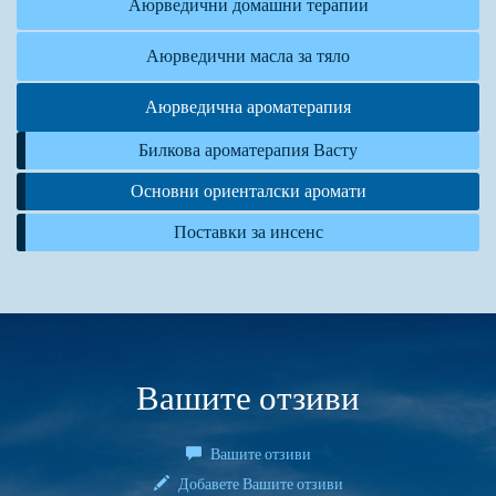
Аюрведични домашни терапии
Аюрведични масла за тяло
Аюрведична ароматерапия
Билкова ароматерапия Васту
Основни ориенталски аромати
Поставки за инсенс
Вашите отзиви
Вашите отзиви
Добавете Вашите отзиви