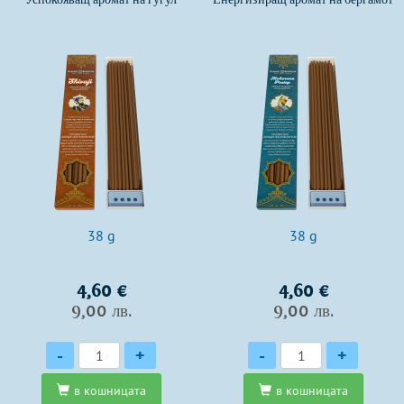
38 g
38 g
4,60 €
4,60 €
9,00 лв.
9,00 лв.
Количество
Количество
-
+
-
+
в кошницата
в кошницата