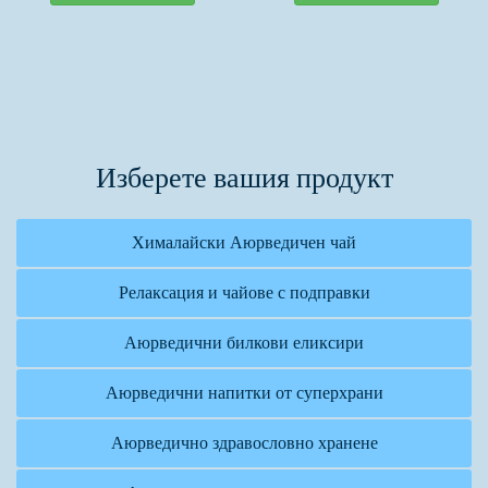
Изберете вашия продукт
Хималайски Аюрведичен чай
Релаксация и чайове с подправки
Аюрведични билкови еликсири
Аюрведични напитки от суперхрани
Аюрведично здравословно хранене