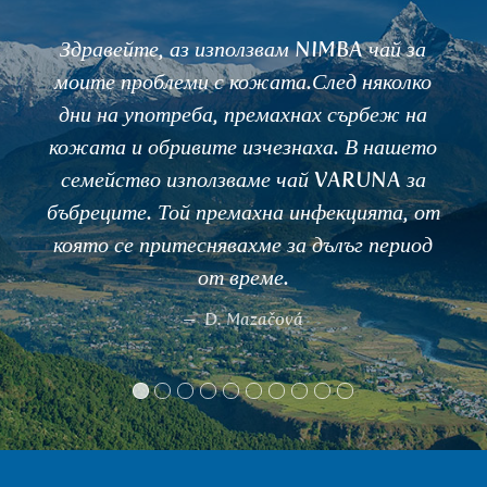
MBA чай за
Здравейте, чаят SHUNTI ме 
ед няколко
моите дългогодишни перс
 сърбеж на
проблеми с газовете. Нищо д
. В нашето
помагаше, само този 
VARUNA за
Jana
екцията, от
лъг период