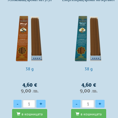
38 g
38 g
4,60 €
4,60 €
9,00 лв.
9,00 лв.
Количество
Количество
-
+
-
+
в кошницата
в кошницата