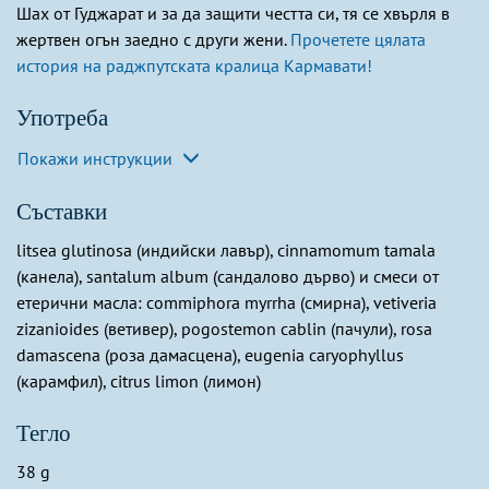
Шах от Гуджарат и за да защити честта си, тя се хвърля в
жертвен огън заедно с други жени.
Прочетете цялата
история на раджпутската кралица Кармавати!
Употреба
Покажи инструкции
Съставки
litsea glutinosa (индийски лавър), cinnamomum tamala
(канела), santalum album (сандалово дърво) и смеси от
етерични масла: commiphora myrrha (смирна), vetiveria
zizanioides (ветивер), pogostemon cablin (пачули), rosa
damascena (роза дамасцена), eugenia caryophyllus
(карамфил), citrus limon (лимон)
Тегло
38 g