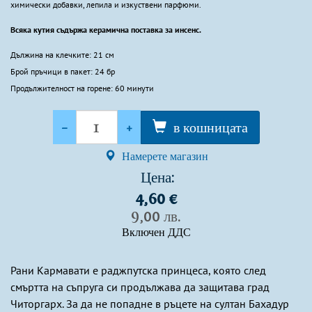
химически добавки, лепила и изкуствени парфюми.
Всяка кутия съдържа керамична поставка за инсенс.
Дължина на клечките: 21 см
Брой пръчици в пакет: 24 бр
Продължителност на горене: 60 минути
Количество
-
+
в кошницата
Намерете магазин
Цена:
4,60 €
9,00 лв.
Включен ДДС
Рани Кармавати е раджпутска принцеса, която след
смъртта на съпруга си продължава да защитава град
Читоргарх. За да не попадне в ръцете на султан Бахадур