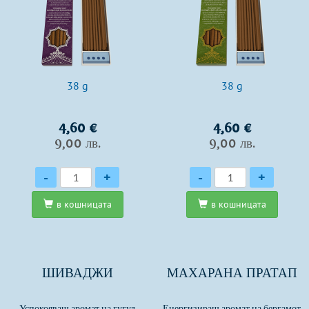
38 g
38 g
4,60 €
4,60 €
9,00 лв.
9,00 лв.
Количество
Количество
-
+
-
+
в кошницата
в кошницата
ШИВАДЖИ
МАХАРАНА ПРАТАП
Успокояващ аромат на гугул
Енергизиращ аромат на бергамот