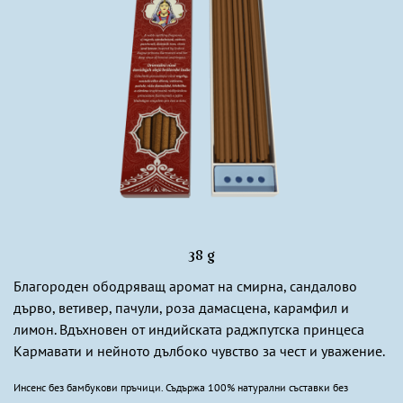
38 g
Благороден ободряващ аромат на смирна, сандалово
дърво, ветивер, пачули, роза дамасцена, карамфил и
лимон. Вдъхновен от индийската раджпутска принцеса
Кармавати и нейното дълбоко чувство за чест и уважение.
Инсенс без бамбукови пръчици. Съдържа 100% натурални съставки без