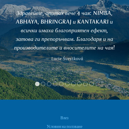
ах вече 4 чая: NIMBA,
Здравейте, пред
GRAJ и KANTAKARI и
VIDANGA-чай за о
благоприятен ефект,
почивката си и 
ъчвам. Благодаря и на
това. След няко
и вносителите на чая!
ки
ie Švestková
A. Vaškov
Влез
Условия на ползване