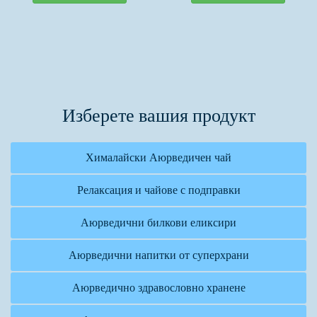
Изберете вашия продукт
Хималайски Аюрведичен чай
Релаксация и чайове с подправки
Аюрведични билкови еликсири
Аюрведични напитки от суперхрани
Аюрведично здравословно хранене