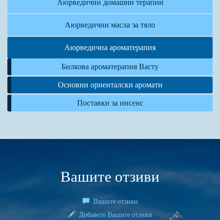
Аюрведични домашни терапии
Аюрведични масла за тяло
Аюрведична ароматерапия
Билкова ароматерапия Васту
Основни ориенталски аромати
Поставки за инсенс
Вашите отзиви
Вашите отзиви
Добавете Вашите отзиви