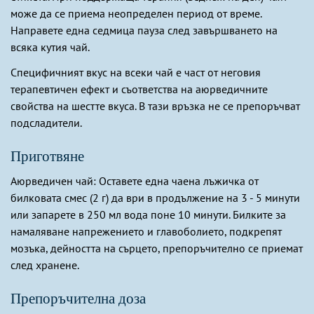
може да се приема неопределен период от време.
Направете една седмица пауза след завършването на
всяка кутия чай.
Специфичният вкус на всеки чай е част от неговия
терапевтичен ефект и съответства на аюрведичните
свойства на шестте вкуса. В тази връзка не се препоръчват
подсладители.
Приготвяне
Аюрведичен чай: Оставете една чаена лъжичка от
билковата смес (2 г) да ври в продължение на 3 - 5 минути
или запарете в 250 мл вода поне 10 минути. Билките за
намаляване напрежението и главоболието, подкрепят
мозъка, дейността на сърцето, препоръчително се приемат
след хранене.
Препоръчителна доза