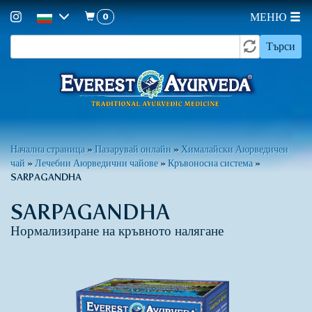
0
МЕНЮ
Форма
Премини
Търси
към
за
основното
търсене
съдържание
Вие
Начална страница
»
Пазарувай онлайн
»
Хималайски Аюрведичен
чай
»
Лечебни Аюрведични чайове
»
Кръвоносна система
»
сте
SARPAGANDHA
тук
SARPAGANDHA
Нормализиране на кръвното налягане