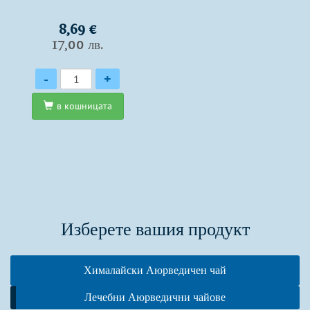
8,69 €
17,00 лв.
Количество
-
+
в кошницата
Изберете вашия продукт
Хималайски Аюрведичен чай
Лечебни Аюрведични чайове