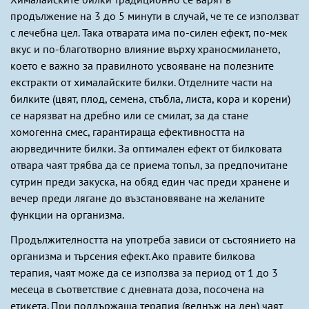
продължение на 3 до 5 минути в случай, че те се използват
с лечебна цел. Така отварата има по-силен ефект, по-мек
вкус и по-благотворно влияние върху храносмилането,
което е важно за правилното усвояване на полезните
екстракти от хималайските билки. Отделните части на
билките (цвят, плод, семена, стъбла, листа, кора и корени)
се нарязват на дребно или се смилат, за да стане
хомогенна смес, гарантираща ефективността на
аюрведичните билки. За оптимален ефект от билковата
отвара чаят трябва да се приема топъл, за предпочитане
сутрин преди закуска, на обяд един час преди хранене и
вечер преди лягане до възстановяване на желаните
функции на организма.
Продължителността на употреба зависи от състоянието на
организма и търсения ефект. Ако правите билкова
терапия, чаят може да се използва за период от 1 до 3
месеца в съответствие с дневната доза, посочена на
етикета. При поддържаща терапия (веднъж на ден) чаят