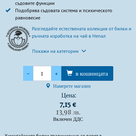
съдовите функции
Подобрява съдовата система и психическото
равновесие
Разгледайте естествената колекция от билки и
ръчната изработка на чай в Непал
Покажи на категории
Количество
-
+
в кошницата
Намерете магазин
Цена:
7,15 €
13,98 лв.
Включен ДДС
Хималайските билки традиционно се варят в