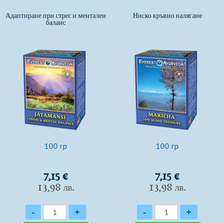
Адаптиране при стрес и ментален
Ниско кръвно налягане
баланс
100 гр
100 гр
7,15 €
7,15 €
13,98 лв.
13,98 лв.
Количество
Количество
-
+
-
+