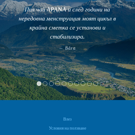
Здравейте, имам положителен опит с
ефекта и качеството на вашите чайове,
особено с ASHWAGANDA.
Roman Mrůzek
Влез
Условия на ползване