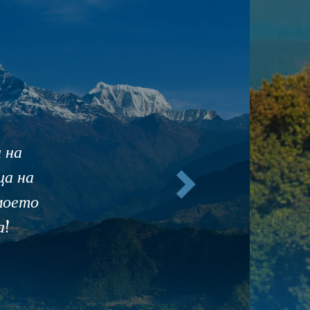
апочнах да пия
Още
з се събуждам
 всички хора с
даря ви, че
!