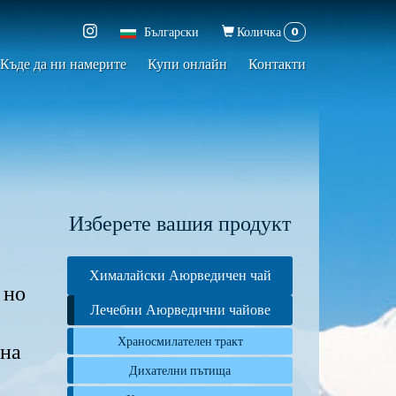
Форма
0
Български
Количка
за
Къде да ни намерите
Купи онлайн​
Контакти
търсене
Изберете вашия продукт
Хималайски Аюрведичен чай
 но
Лечебни Аюрведични чайове
Храносмилателен тракт
 на
Дихателни пътища