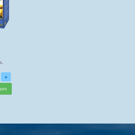
в.
+
цата