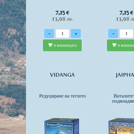
7,15 €
7,15 €
13,98 лв.
13,98 л
Количество
Количество
-
+
-
в кошницата
в кошни
VIDANGA
JAIPH
Редуциране на теглото
Виталите
подмладяв