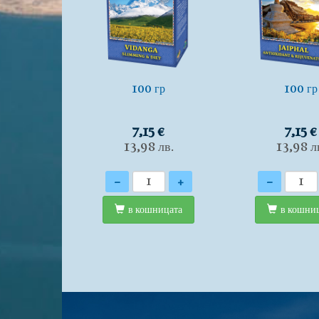
100 гр
100 гр
7,15 €
7,15 €
13,98 лв.
13,98 л
Количество
Количество
-
+
-
в кошницата
в кошни