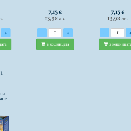
7,15 €
7,15 €
в.
13,98 лв.
13,98 лв.
Количество
Количество
+
-
+
-
цата
в кошницата
в кошницат
AL
т и
ане