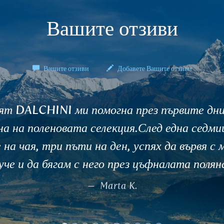
Вашите отзиви
Вашите отзиви
Добавете Вашите отзиви
Аз страдах от безсъние много години. З
Ашваганда и сега да спя като бебе. А
първа в пет и често само с будилник. На
безсъние силно го препоръчвам. Благо
съществувате и помагате