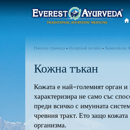
Основно
меню
Премини
към
Вие
Начална страница
»
Пазарувай онлайн
»
Хималайски А
основното
сте
съдържание
Кожна тъкан
тук
Кожата е най-големият орган и 
характеризира не само със спос
преди всичко с имунната систем
чревния тракт. Ето защо кожата
организма.