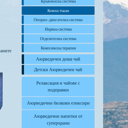
Кръвоносна система
Кожна тъкан
Опорно-двигателна система
Нервна система
Отделителна система
Комплексна терапия
каните
Аюрведичен доша чай
Детски Аюрведичен чай
Релаксация и чайове с
подправки
Аюрведични билкови еликсири
Аюрведични напитки от
суперхрани