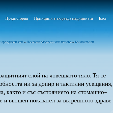
Предистория​
Принципи в аюрведа медицината​
Блог
юрведичен чай
»
Лечебни Аюрведични чайове
»
Кожна тъкан
защитният слой на човешкото тяло. Тя се
обността ни за допир и тактилни усещания,
а, както и със състоянието на стомашно-
 е и външен показател за вътрешното здраве